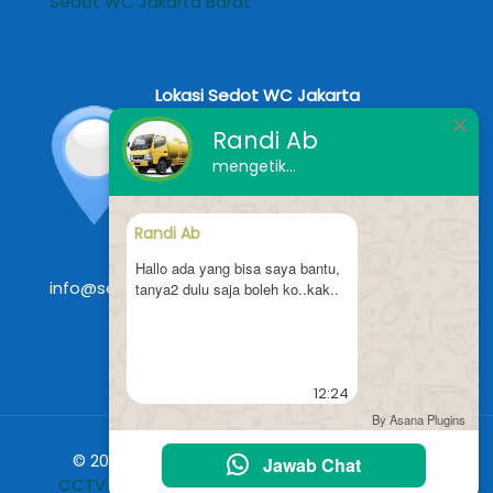
Sedot WC Jakarta Barat
Lokasi Sedot WC Jakarta
Randi Ab
Jln Pondok Kelapa Raya, Blok G1 No
mengetik...
3A Pondok Kelapa, Duren Sawit,
Jakarta Timur
Randi Ab
Phone/WA 0852-1041-6754
Hallo ada yang bisa saya bantu,
info@sedotwc-jakarta.id
tanya2 dulu saja boleh ko..kak..
12:24
By Asana Plugins
© 2024
Jasa Pasang CCTV
|
Harga Pasang
Jawab Chat
CCTV
Murah Terbaru 2024 Jakarta Harga Jasa